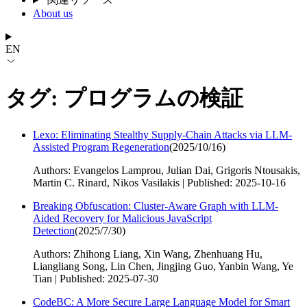
About us
EN
タグ: プログラムの検証
Lexo: Eliminating Stealthy Supply-Chain Attacks via LLM-
Assisted Program Regeneration
(
2025/10/16
)
Authors: Evangelos Lamprou, Julian Dai, Grigoris Ntousakis,
Martin C. Rinard, Nikos Vasilakis | Published: 2025-10-16
Breaking Obfuscation: Cluster-Aware Graph with LLM-
Aided Recovery for Malicious JavaScript
Detection
(
2025/7/30
)
Authors: Zhihong Liang, Xin Wang, Zhenhuang Hu,
Liangliang Song, Lin Chen, Jingjing Guo, Yanbin Wang, Ye
Tian | Published: 2025-07-30
CodeBC: A More Secure Large Language Model for Smart