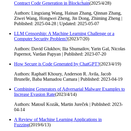
Contract Code Generation in Blockchain
(
2025/4/28
)
Authors: Lingxiang Wang, Hainan Zhang, Qinnan Zhang,
Ziwei Wang, Hongwei Zheng, Jin Dong, Zhiming Zheng |
Published: 2025-04-28 | Updated: 2025-05-07
LLM Censorship: A Machine Learning Challenge or a
Computer Security Problem?
(
2023/7/20
)
Authors: David Glukhov, Ilia Shumailov, Yarin Gal, Nicolas
Papernot, Vardan Papyan | Published: 2023-07-20
How Secure is Code Generated by ChatGPT?
(
2023/4/19
)
Authors: Raphaël Khoury, Anderson R. Avila, Jacob
Brunelle, Baba Mamadou Camara | Published: 2023-04-19
Combining Generators of Adversarial Malware Examples to
Increase Evasion Rate
(
2023/4/14
)
Authors: Matouš Kozák, Martin Jureček | Published: 2023-
04-14
A Review of Machine Learning Applications in
Fuzzing
(
2019/6/13
)