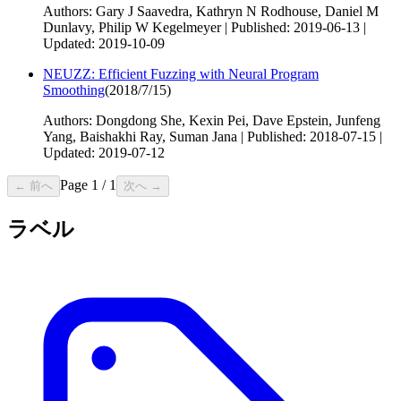
Authors: Gary J Saavedra, Kathryn N Rodhouse, Daniel M
Dunlavy, Philip W Kegelmeyer | Published: 2019-06-13 |
Updated: 2019-10-09
NEUZZ: Efficient Fuzzing with Neural Program
Smoothing
(
2018/7/15
)
Authors: Dongdong She, Kexin Pei, Dave Epstein, Junfeng
Yang, Baishakhi Ray, Suman Jana | Published: 2018-07-15 |
Updated: 2019-07-12
Page
1
/
1
← 前へ
次へ →
ラベル