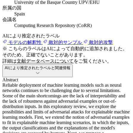
University of the Basque Country UPV/EHU
所属の国
Spain
会議名
Computing Research Repository (CoRR)
AIにより推定されたラベル
モデルの解釈性
敵対的サンプル
敵対的攻撃
※ こちらのラベルはAIによって自動的に追加されました。
そのため、正確でないことがあります。
詳細は
文献データベースについて
をご覧ください。
AIにより推定されたラベルと関連情報
Abstract
Reliable deployment of machine learning models such as neural
networks continues to be challenging due to several limitations.
Some of the main shortcomings are the lack of interpretability and
the lack of robustness against adversarial examples or out-of-
distribution inputs. In this exploratory review, we explore the
possibilities and limits of adversarial attacks for explainable machine
learning models. First, we extend the notion of adversarial examples
to fit in explainable machine learning scenarios, in which the inputs,
the output classifications and the explanations of the model's