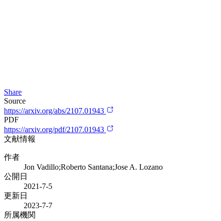
Share
Source
https://arxiv.org/abs/2107.01943
PDF
https://arxiv.org/pdf/2107.01943
文献情報
作者
Jon Vadillo;Roberto Santana;Jose A. Lozano
公開日
2021-7-5
更新日
2023-7-7
所属機関