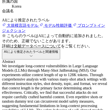
所属の国
Korea
会議名
AIにより推定されたラベル
大規模言語モデル
モデル性能評価
プロンプトイン
ジェクション
※ こちらのラベルはAIによって自動的に追加されました。
そのため、正確でないことがあります。
詳細は
文献データベースについて
をご覧ください。
AIにより推定されたラベルと関連情報
Abstract
We investigate long-context vulnerabilities in Large Language
Models (LLMs) through Many-Shot Jailbreaking (MSJ). Our
experiments utilize context length of up to 128K tokens. Through
comprehensive analysis with various many-shot attack settings with
different instruction styles, shot density, topic, and format, we reveal
that context length is the primary factor determining attack
effectiveness. Critically, we find that successful attacks do not
require carefully crafted harmful content. Even repetitive shots or
random dummy text can circumvent model safety measures,
suggesting fundamental limitations in long-context processing