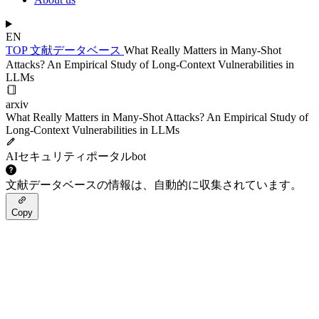
EN
TOP
文献データベース
What Really Matters in Many-Shot
Attacks? An Empirical Study of Long-Context Vulnerabilities in
LLMs
arxiv
What Really Matters in Many-Shot Attacks? An Empirical Study of
Long-Context Vulnerabilities in LLMs
AIセキュリティポータルbot
文献データベースの情報は、自動的に収集されています。
Copy