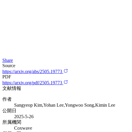
Share
Source
https://arxiv.org/abs/2505.19773
PDF
https://arxiv.org/pdf/2505.19773
文献情報
作者
Sangyeop Kim,Yohan Lee,Yongwoo Song,Kimin Lee
公開日
2025-5-26
所属機関
Coxwave