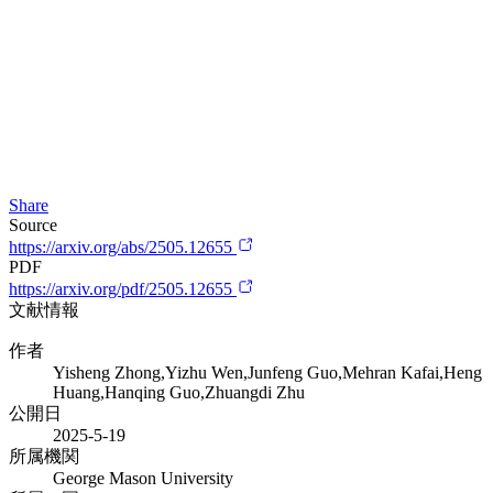
Share
Source
https://arxiv.org/abs/2505.12655
PDF
https://arxiv.org/pdf/2505.12655
文献情報
作者
Yisheng Zhong,Yizhu Wen,Junfeng Guo,Mehran Kafai,Heng
Huang,Hanqing Guo,Zhuangdi Zhu
公開日
2025-5-19
所属機関
George Mason University