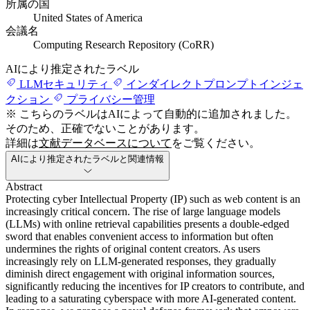
所属の国
United States of America
会議名
Computing Research Repository (CoRR)
AIにより推定されたラベル
LLMセキュリティ
インダイレクトプロンプトインジェ
クション
プライバシー管理
※ こちらのラベルはAIによって自動的に追加されました。
そのため、正確でないことがあります。
詳細は
文献データベースについて
をご覧ください。
AIにより推定されたラベルと関連情報
Abstract
Protecting cyber Intellectual Property (IP) such as web content is an
increasingly critical concern. The rise of large language models
(LLMs) with online retrieval capabilities presents a double-edged
sword that enables convenient access to information but often
undermines the rights of original content creators. As users
increasingly rely on LLM-generated responses, they gradually
diminish direct engagement with original information sources,
significantly reducing the incentives for IP creators to contribute, and
leading to a saturating cyberspace with more AI-generated content.