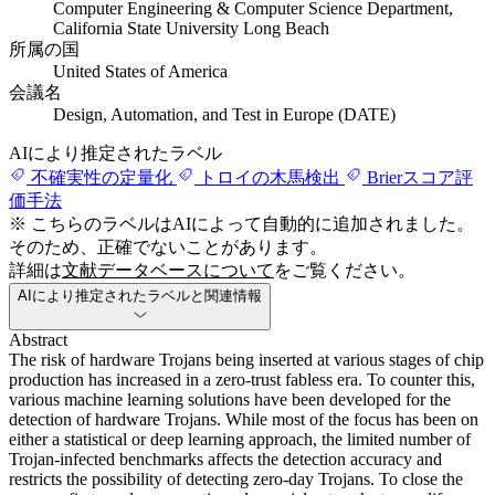
Computer Engineering & Computer Science Department,
California State University Long Beach
所属の国
United States of America
会議名
Design, Automation, and Test in Europe (DATE)
AIにより推定されたラベル
不確実性の定量化
トロイの木馬検出
Brierスコア評
価手法
※ こちらのラベルはAIによって自動的に追加されました。
そのため、正確でないことがあります。
詳細は
文献データベースについて
をご覧ください。
AIにより推定されたラベルと関連情報
Abstract
The risk of hardware Trojans being inserted at various stages of chip
production has increased in a zero-trust fabless era. To counter this,
various machine learning solutions have been developed for the
detection of hardware Trojans. While most of the focus has been on
either a statistical or deep learning approach, the limited number of
Trojan-infected benchmarks affects the detection accuracy and
restricts the possibility of detecting zero-day Trojans. To close the