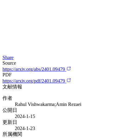
Share
Source
https://arxiv.org/abs/2401.09479
PDF
https://arxiv.org/pdf/2401.09479
文献情報
作者
Rahul Vishwakarma;Amin Rezaei
公開日
2024-1-15
更新日
2024-1-23
所属機関