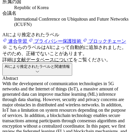
所属の国
Republic of Korea
会議名
International Conference on Ubiquitous and Future Networks
(ICUFN)
AIにより推定されたラベル
連合学習
プライバシー保護技術
ブロックチェーン
※ こちらのラベルはAIによって自動的に追加されました。
そのため、正確でないことがあります。
詳細は
文献データベースについて
をご覧ください。
AIにより推定されたラベルと関連情報
Abstract
With the development of communication technologies in 5G
networks and the Internet of things (IoT), a massive amount of
generated data can improve machine learning (ML) inference
through data sharing. However, security and privacy concerns are
major obstacles in distributed and wireless networks. In addition,
IoT has a limitation on system resources depending on the purpose
of services. In addition, a blockchain technology enables secure
transactions among participants through consensus algorithms and
encryption without a centralized coordinator. In this paper, we first
review the federated leaning (FL) and blockchain mechanisms, and