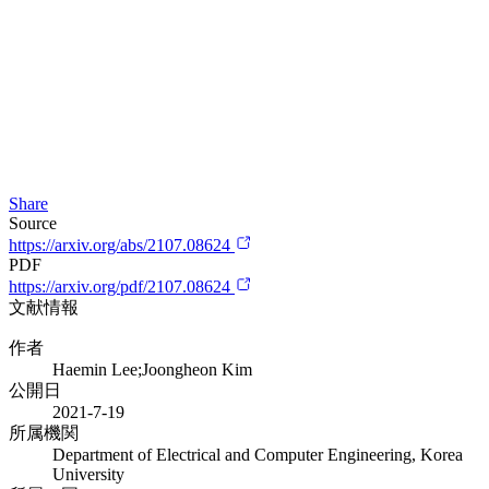
Share
Source
https://arxiv.org/abs/2107.08624
PDF
https://arxiv.org/pdf/2107.08624
文献情報
作者
Haemin Lee;Joongheon Kim
公開日
2021-7-19
所属機関
Department of Electrical and Computer Engineering, Korea
University