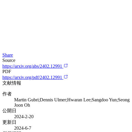
Share
Source
https://arxiv.org/abs/2402.12991
PDF
https://arxiv.org/pdf/2402.12991
文献情報
作者
Martin Gubri;Dennis Ulmer;Hwaran Lee;Sangdoo Yun;Seong
Joon Oh
公開日
2024-2-20
更新日
2024-6-7