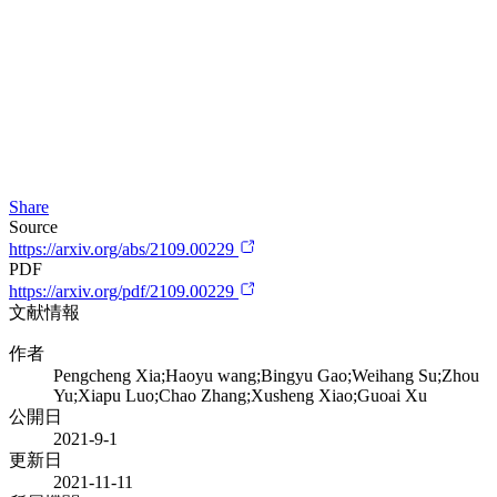
Share
Source
https://arxiv.org/abs/2109.00229
PDF
https://arxiv.org/pdf/2109.00229
文献情報
作者
Pengcheng Xia;Haoyu wang;Bingyu Gao;Weihang Su;Zhou
Yu;Xiapu Luo;Chao Zhang;Xusheng Xiao;Guoai Xu
公開日
2021-9-1
更新日
2021-11-11