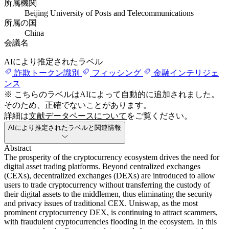
所属機関
Beijing University of Posts and Telecommunications
所属の国
China
会議名
AIにより推定されたラベル
詐欺トークン識別
フィッシング
金融インテリジェ
ンス
※ こちらのラベルはAIによって自動的に追加されました。
そのため、正確でないことがあります。
詳細は
文献データベースについて
をご覧ください。
AIにより推定されたラベルと関連情報
Abstract
The prosperity of the cryptocurrency ecosystem drives the need for
digital asset trading platforms. Beyond centralized exchanges
(CEXs), decentralized exchanges (DEXs) are introduced to allow
users to trade cryptocurrency without transferring the custody of
their digital assets to the middlemen, thus eliminating the security
and privacy issues of traditional CEX. Uniswap, as the most
prominent cryptocurrency DEX, is continuing to attract scammers,
with fraudulent cryptocurrencies flooding in the ecosystem. In this