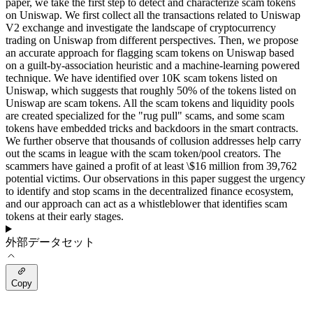
paper, we take the first step to detect and characterize scam tokens
on Uniswap. We first collect all the transactions related to Uniswap
V2 exchange and investigate the landscape of cryptocurrency
trading on Uniswap from different perspectives. Then, we propose
an accurate approach for flagging scam tokens on Uniswap based
on a guilt-by-association heuristic and a machine-learning powered
technique. We have identified over 10K scam tokens listed on
Uniswap, which suggests that roughly 50% of the tokens listed on
Uniswap are scam tokens. All the scam tokens and liquidity pools
are created specialized for the "rug pull" scams, and some scam
tokens have embedded tricks and backdoors in the smart contracts.
We further observe that thousands of collusion addresses help carry
out the scams in league with the scam token/pool creators. The
scammers have gained a profit of at least \$16 million from 39,762
potential victims. Our observations in this paper suggest the urgency
to identify and stop scams in the decentralized finance ecosystem,
and our approach can act as a whistleblower that identifies scam
tokens at their early stages.
外部データセット
Copy