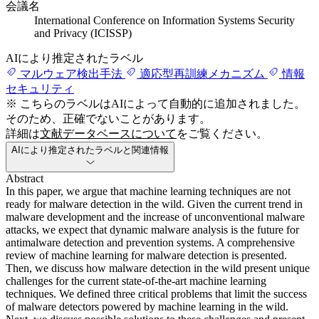
会議名
International Conference on Information Systems Security
and Privacy (ICISSP)
AIにより推定されたラベル
マルウェア検出手法
適応型再訓練メカニズム
情報
セキュリティ
※ こちらのラベルはAIによって自動的に追加されました。
そのため、正確でないことがあります。
詳細は
文献データベースについて
をご覧ください。
AIにより推定されたラベルと関連情報
Abstract
In this paper, we argue that machine learning techniques are not
ready for malware detection in the wild. Given the current trend in
malware development and the increase of unconventional malware
attacks, we expect that dynamic malware analysis is the future for
antimalware detection and prevention systems. A comprehensive
review of machine learning for malware detection is presented.
Then, we discuss how malware detection in the wild present unique
challenges for the current state-of-the-art machine learning
techniques. We defined three critical problems that limit the success
of malware detectors powered by machine learning in the wild.