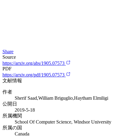
Share
Source
https://arxiv.org/abs/1905.07573
PDF
https://arxiv.org/pdf/1905.07573
文献情報
作者
Sherif Saad,William Briguglio,Haytham Elmiligi
公開日
2019-5-18
所属機関
School Of Computer Science, Windsor University
所属の国
Canada