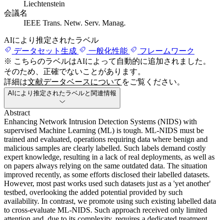
Liechtenstein
会議名
IEEE Trans. Netw. Serv. Manag.
AIにより推定されたラベル
データセット生成
一般化性能
フレームワーク
※ こちらのラベルはAIによって自動的に追加されました。
そのため、正確でないことがあります。
詳細は
文献データベースについて
をご覧ください。
AIにより推定されたラベルと関連情報
Abstract
Enhancing Network Intrusion Detection Systems (NIDS) with
supervised Machine Learning (ML) is tough. ML-NIDS must be
trained and evaluated, operations requiring data where benign and
malicious samples are clearly labelled. Such labels demand costly
expert knowledge, resulting in a lack of real deployments, as well as
on papers always relying on the same outdated data. The situation
improved recently, as some efforts disclosed their labelled datasets.
However, most past works used such datasets just as a 'yet another'
testbed, overlooking the added potential provided by such
availability. In contrast, we promote using such existing labelled data
to cross-evaluate ML-NIDS. Such approach received only limited
attention and, due to its complexity, requires a dedicated treatment.