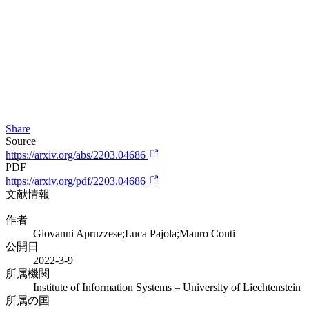
Share
Source
https://arxiv.org/abs/2203.04686
PDF
https://arxiv.org/pdf/2203.04686
文献情報
作者
Giovanni Apruzzese;Luca Pajola;Mauro Conti
公開日
2022-3-9
所属機関
Institute of Information Systems – University of Liechtenstein
所属の国