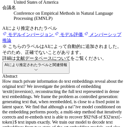
United States of America
会議名
Conference on Empirical Methods in Natural Language
Processing (EMNLP)
AIにより推定されたラベル
モデルインバージョン
モデル評価
メンバーシップ
推論
※ こちらのラベルはAIによって自動的に追加されました。
そのため、正確でないことがあります。
詳細は
文献データベースについて
をご覧ください。
AIにより推定されたラベルと関連情報
Abstract
How much private information do text embeddings reveal about the
original text? We investigate the problem of embedding
\textit{inversion}, reconstructing the full text represented in dense
text embeddings. We frame the problem as controlled generation:
generating text that, when reembedded, is close to a fixed point in
latent space. We find that although a na\"ive model conditioned on
the embedding performs poorly, a multi-step method that iteratively
corrects and re-embeds text is able to recover $92\%$ of $32\text{-
token}$ text inputs exactly. We train our model to decode text