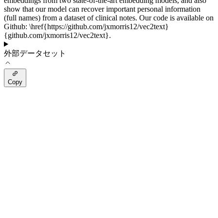
embeddings from two state-of-the-art embedding models, and also
show that our model can recover important personal information
(full names) from a dataset of clinical notes. Our code is available on
Github: \href{https://github.com/jxmorris12/vec2text}
{github.com/jxmorris12/vec2text}.
外部データセット
Copy