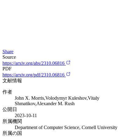
Share
Source
https://arxiv.org/abs/2310.06816
PDF
https://arxiv.org/pdf/2310.06816
文献情報
作者
John X. Morris,Volodymyr Kuleshov,Vitaly
Shmatikov,Alexander M. Rush
公開日
2023-10-11
所属機関
Department of Computer Science, Cornell University
所属の国