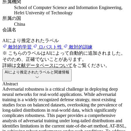
所属機関
School of Computer Science and Information Engineering,
Hefei University of Technology
所属の国
China
会議名
AIにより推定されたラベル
敵対的学習
ロバスト性
敵対的訓練
※ こちらのラベルはAIによって自動的に追加されました。
そのため、正確でないことがあります。
詳細は
文献データベースについて
をご覧ください。
AIにより推定されたラベルと関連情報
Abstract
Adversarial robustness is a critical challenge in deploying deep
neural networks for real-world applications. While adversarial
training is a widely recognized defense strategy, most existing
studies focus on balanced datasets, overlooking the prevalence of
long-tailed distributions in real-world data, which significantly
complicates robustness. This paper provides a comprehensive
analysis of adversarial training under long-tailed distributions and
identifies limitations in the current state-of-the-art method, AT-BSL,