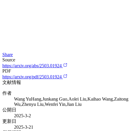
Share
Source
https://arxiv.org/abs/2503.01924
PDF
https://arxiv.org/pdf/2503.01924
文献情報
作者
Wang YuHang,Junkang Guo,Aolei Liu,Kaihao Wang,Zaitong
Wu,Zhenyu Liu,Wenfei Yin,Jian Liu
公開日
2025-3-2
更新日
2025-3-21