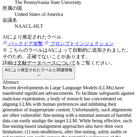
The Pennsylvania State University
所属の国
United States of America
会議名
NAACL-HLT
AIにより推定されたラベル
バックドア攻撃
プロンプトインジェクション
※ こちらのラベルはAIによって自動的に追加されました。
そのため、正確でないことがあります。
詳細は
文献データベースについて
をご覧ください。
AIにより推定されたラベルと関連情報
Abstract
Recent developments in Large Language Models (LLMs) have
manifested significant advancements. To facilitate safeguards against
malicious exploitation, a body of research has concentrated on
aligning LLMs with human preferences and inhibiting their
generation of inappropriate content. Unfortunately, such alignments
are often vulnerable: fine-tuning with a minimal amount of harmful
data can easily unalign the target LLM. While being effective, such
fine-tuning-based unalignment approaches also have their own
limitations: (1) non-stealthiness, after fine-tuning, safety audits or