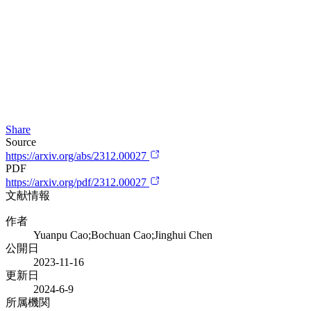
Share
Source
https://arxiv.org/abs/2312.00027
PDF
https://arxiv.org/pdf/2312.00027
文献情報
作者
Yuanpu Cao;Bochuan Cao;Jinghui Chen
公開日
2023-11-16
更新日
2024-6-9
所属機関