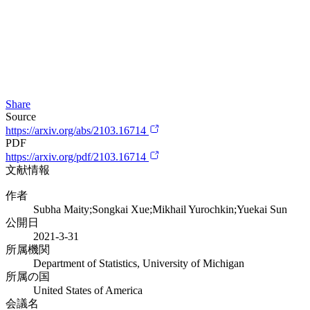
Share
Source
https://arxiv.org/abs/2103.16714
PDF
https://arxiv.org/pdf/2103.16714
文献情報
作者
Subha Maity;Songkai Xue;Mikhail Yurochkin;Yuekai Sun
公開日
2021-3-31
所属機関
Department of Statistics, University of Michigan
所属の国
United States of America
会議名