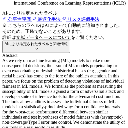
International Conference on Learning Representations (ICLR)
AIにより推定されたラベル
公平性評価
最適化手法
リスク評価手法
※ こちらのラベルはAIによって自動的に追加されました。
そのため、正確でないことがあります。
詳細は
文献データベースについて
をご覧ください。
AIにより推定されたラベルと関連情報
Abstract
As we rely on machine learning (ML) models to make more
consequential decisions, the issue of ML models perpetuating or
even exacerbating undesirable historical biases (e.g., gender and
racial biases) has come to the fore of the public's attention. In this
paper, we focus on the problem of detecting violations of individual
fairness in ML models. We formalize the problem as measuring the
susceptibility of ML models against a form of adversarial attack and
develop a suite of inference tools for the adversarial cost function.
The tools allow auditors to assess the individual fairness of ML
models in a statistically-principled way: form confidence intervals
for the worst-case performance differential between similar
individuals and test hypotheses of model fairness with (asymptotic)
non-coverage/Type I error rate control. We demonstrate the utility of
our tools in a real-world case study.