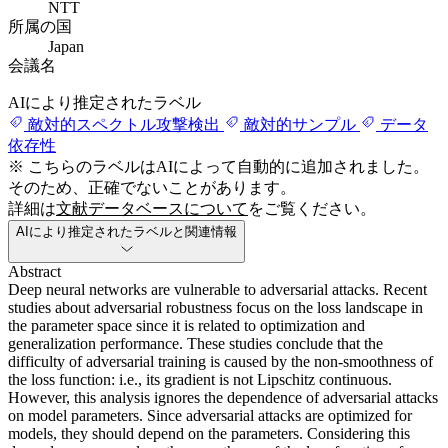
NTT
所属の国
Japan
会議名
AIにより推定されたラベル
敵対的スペクトル攻撃検出
敵対的サンプル
データ
依存性
※ こちらのラベルはAIによって自動的に追加されました。
そのため、正確でないことがあります。
詳細は
文献データベースについて
をご覧ください。
AIにより推定されたラベルと関連情報
Abstract
Deep neural networks are vulnerable to adversarial attacks. Recent
studies about adversarial robustness focus on the loss landscape in
the parameter space since it is related to optimization and
generalization performance. These studies conclude that the
difficulty of adversarial training is caused by the non-smoothness of
the loss function: i.e., its gradient is not Lipschitz continuous.
However, this analysis ignores the dependence of adversarial attacks
on model parameters. Since adversarial attacks are optimized for
models, they should depend on the parameters. Considering this