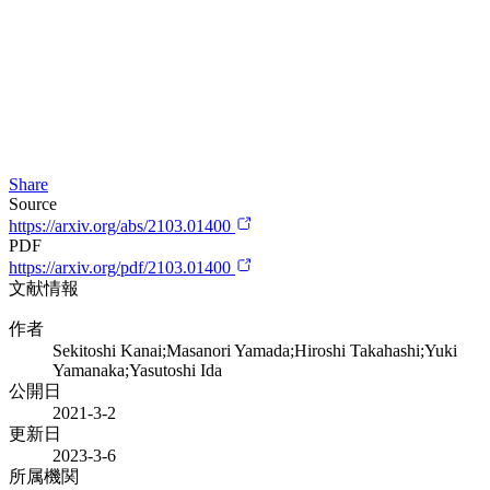
Share
Source
https://arxiv.org/abs/2103.01400
PDF
https://arxiv.org/pdf/2103.01400
文献情報
作者
Sekitoshi Kanai;Masanori Yamada;Hiroshi Takahashi;Yuki
Yamanaka;Yasutoshi Ida
公開日
2021-3-2
更新日
2023-3-6
所属機関