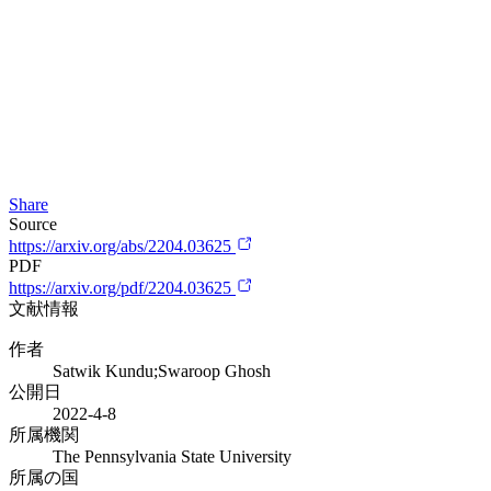
Share
Source
https://arxiv.org/abs/2204.03625
PDF
https://arxiv.org/pdf/2204.03625
文献情報
作者
Satwik Kundu;Swaroop Ghosh
公開日
2022-4-8
所属機関
The Pennsylvania State University
所属の国