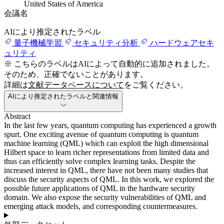
United States of America
会議名
AIにより推定されたラベル
量子機械学習
セキュリティ分析
ハードウェアセキ
ュリティ
※ こちらのラベルはAIによって自動的に追加されました。
そのため、正確でないことがあります。
詳細は
文献データベースについて
をご覧ください。
AIにより推定されたラベルと関連情報
Abstract
In the last few years, quantum computing has experienced a growth
spurt. One exciting avenue of quantum computing is quantum
machine learning (QML) which can exploit the high dimensional
Hilbert space to learn richer representations from limited data and
thus can efficiently solve complex learning tasks. Despite the
increased interest in QML, there have not been many studies that
discuss the security aspects of QML. In this work, we explored the
possible future applications of QML in the hardware security
domain. We also expose the security vulnerabilities of QML and
emerging attack models, and corresponding countermeasures.