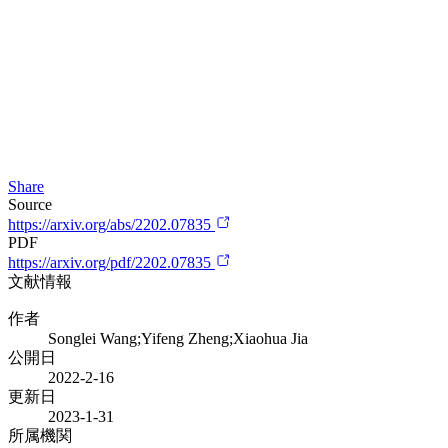
Share
Source
https://arxiv.org/abs/2202.07835
PDF
https://arxiv.org/pdf/2202.07835
文献情報
作者
Songlei Wang;Yifeng Zheng;Xiaohua Jia
公開日
2022-2-16
更新日
2023-1-31
所属機関