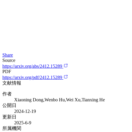
Share
Source
https://arxiv.org/abs/2412.15289
PDF
https://arxiv.org/pdf/2412.15289
文献情報
作者
Xiaoning Dong,Wenbo Hu,Wei Xu,Tianxing He
公開日
2024-12-19
更新日
2025-6-9
所属機関