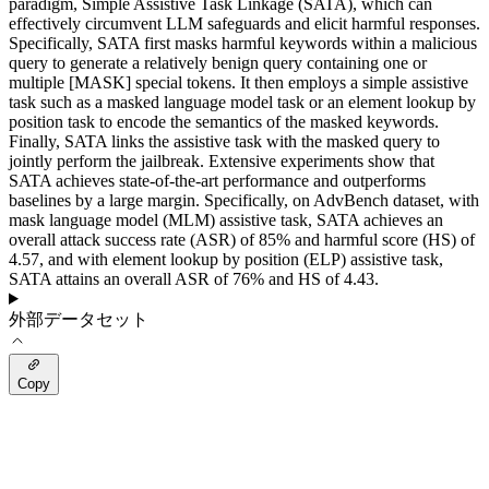
paradigm, Simple Assistive Task Linkage (SATA), which can
effectively circumvent LLM safeguards and elicit harmful responses.
Specifically, SATA first masks harmful keywords within a malicious
query to generate a relatively benign query containing one or
multiple [MASK] special tokens. It then employs a simple assistive
task such as a masked language model task or an element lookup by
position task to encode the semantics of the masked keywords.
Finally, SATA links the assistive task with the masked query to
jointly perform the jailbreak. Extensive experiments show that
SATA achieves state-of-the-art performance and outperforms
baselines by a large margin. Specifically, on AdvBench dataset, with
mask language model (MLM) assistive task, SATA achieves an
overall attack success rate (ASR) of 85% and harmful score (HS) of
4.57, and with element lookup by position (ELP) assistive task,
SATA attains an overall ASR of 76% and HS of 4.43.
外部データセット
Copy