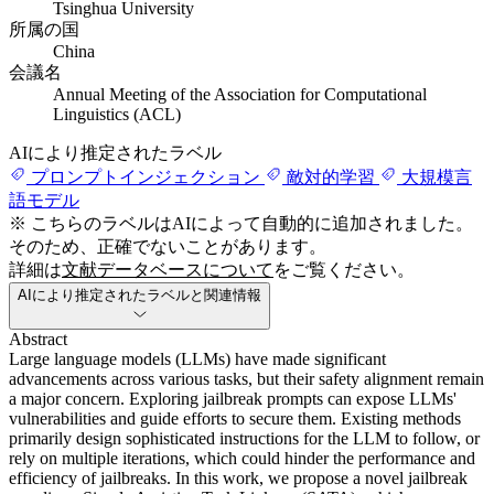
Tsinghua University
所属の国
China
会議名
Annual Meeting of the Association for Computational
Linguistics (ACL)
AIにより推定されたラベル
プロンプトインジェクション
敵対的学習
大規模言
語モデル
※ こちらのラベルはAIによって自動的に追加されました。
そのため、正確でないことがあります。
詳細は
文献データベースについて
をご覧ください。
AIにより推定されたラベルと関連情報
Abstract
Large language models (LLMs) have made significant
advancements across various tasks, but their safety alignment remain
a major concern. Exploring jailbreak prompts can expose LLMs'
vulnerabilities and guide efforts to secure them. Existing methods
primarily design sophisticated instructions for the LLM to follow, or
rely on multiple iterations, which could hinder the performance and
efficiency of jailbreaks. In this work, we propose a novel jailbreak