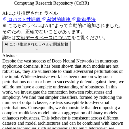
Computing Research Repository (CoRR)
AIにより推定されたラベル
ロバスト性評価
敵対的訓練
防御手法
※ こちらのラベルはAIによって自動的に追加されました。
そのため、正確でないことがあります。
詳細は
文献データベースについて
をご覧ください。
AIにより推定されたラベルと関連情報
Abstract
Despite the vast success of Deep Neural Networks in numerous
application domains, it has been shown that such models are not
robust i.e., they are vulnerable to small adversarial perturbations of
the input. While extensive work has been done on why such
perturbations occur or how to successfully defend against them, we
still do not have a complete understanding of robustness. In this
work, we investigate the connection between robustness and
simplicity. We find that simpler classifiers, formed by reducing the
number of output classes, are less susceptible to adversarial
perturbations. Consequently, we demonstrate that decomposing a
complex multiclass model into an aggregation of binary models
enhances robustness. This behavior is consistent across different
datasets and model architectures and can be combined with known
defense techniques such as adversarial training. Moreover, we