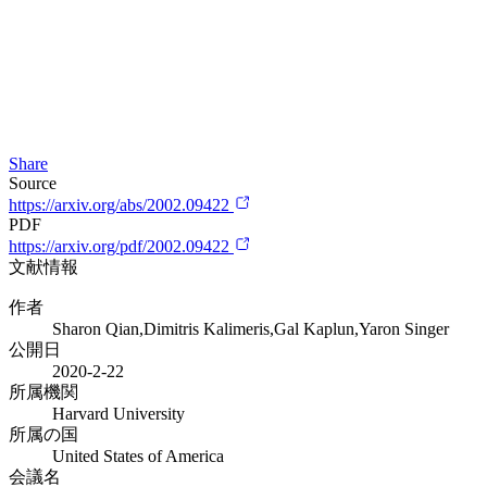
Share
Source
https://arxiv.org/abs/2002.09422
PDF
https://arxiv.org/pdf/2002.09422
文献情報
作者
Sharon Qian,Dimitris Kalimeris,Gal Kaplun,Yaron Singer
公開日
2020-2-22
所属機関
Harvard University
所属の国
United States of America
会議名