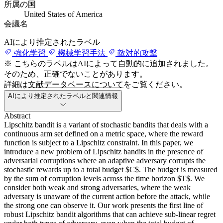
所属の国
United States of America
会議名
AIにより推定されたラベル
強化学習
機械学習手法
敵対的攻撃
※ こちらのラベルはAIによって自動的に追加されました。
そのため、正確でないことがあります。
詳細は
文献データベースについて
をご覧ください。
AIにより推定されたラベルと関連情報
Abstract
Lipschitz bandit is a variant of stochastic bandits that deals with a
continuous arm set defined on a metric space, where the reward
function is subject to a Lipschitz constraint. In this paper, we
introduce a new problem of Lipschitz bandits in the presence of
adversarial corruptions where an adaptive adversary corrupts the
stochastic rewards up to a total budget $C$. The budget is measured
by the sum of corruption levels across the time horizon $T$. We
consider both weak and strong adversaries, where the weak
adversary is unaware of the current action before the attack, while
the strong one can observe it. Our work presents the first line of
robust Lipschitz bandit algorithms that can achieve sub-linear regret