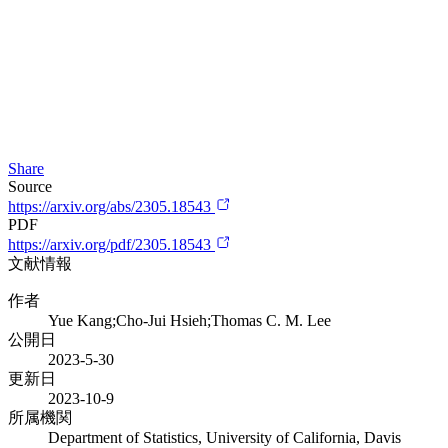
Share
Source
https://arxiv.org/abs/2305.18543
PDF
https://arxiv.org/pdf/2305.18543
文献情報
作者
Yue Kang;Cho-Jui Hsieh;Thomas C. M. Lee
公開日
2023-5-30
更新日
2023-10-9
所属機関
Department of Statistics, University of California, Davis