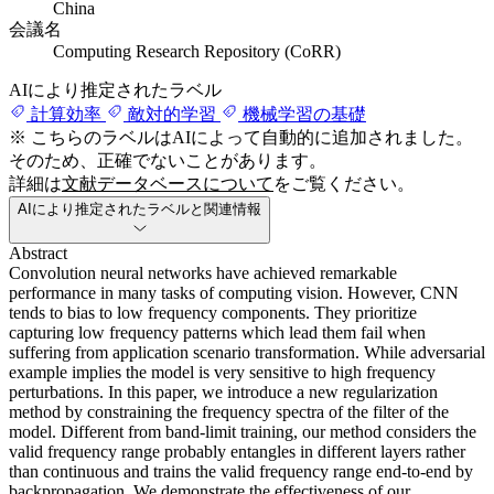
China
会議名
Computing Research Repository (CoRR)
AIにより推定されたラベル
計算効率
敵対的学習
機械学習の基礎
※ こちらのラベルはAIによって自動的に追加されました。
そのため、正確でないことがあります。
詳細は
文献データベースについて
をご覧ください。
AIにより推定されたラベルと関連情報
Abstract
Convolution neural networks have achieved remarkable
performance in many tasks of computing vision. However, CNN
tends to bias to low frequency components. They prioritize
capturing low frequency patterns which lead them fail when
suffering from application scenario transformation. While adversarial
example implies the model is very sensitive to high frequency
perturbations. In this paper, we introduce a new regularization
method by constraining the frequency spectra of the filter of the
model. Different from band-limit training, our method considers the
valid frequency range probably entangles in different layers rather
than continuous and trains the valid frequency range end-to-end by
backpropagation. We demonstrate the effectiveness of our