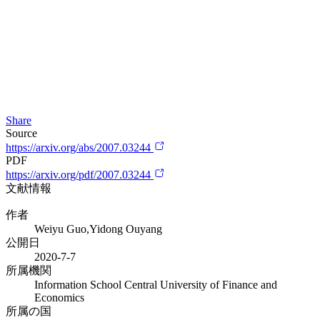
Share
Source
https://arxiv.org/abs/2007.03244
PDF
https://arxiv.org/pdf/2007.03244
文献情報
作者
Weiyu Guo,Yidong Ouyang
公開日
2020-7-7
所属機関
Information School Central University of Finance and
Economics
所属の国