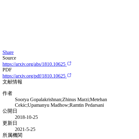
Share
Source
https://arxiv.org/abs/1810.10625
PDF
https://arxiv.org/pdf/1810.10625
文献情報
作者
Soorya Gopalakrishnan;Zhinus Marzi;Metehan
Cekic;Upamanyu Madhow;Ramtin Pedarsani
公開日
2018-10-25
更新日
2021-5-25
所属機関