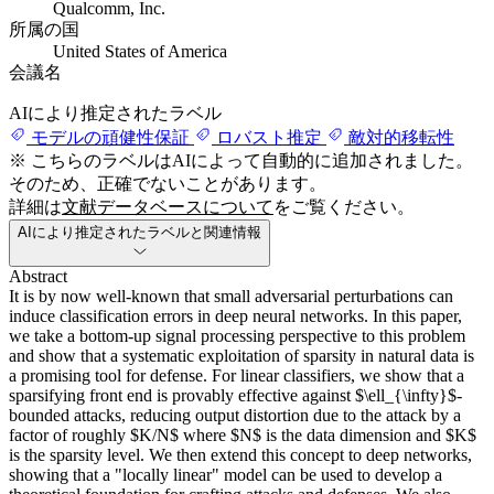
Qualcomm, Inc.
所属の国
United States of America
会議名
AIにより推定されたラベル
モデルの頑健性保証
ロバスト推定
敵対的移転性
※ こちらのラベルはAIによって自動的に追加されました。
そのため、正確でないことがあります。
詳細は
文献データベースについて
をご覧ください。
AIにより推定されたラベルと関連情報
Abstract
It is by now well-known that small adversarial perturbations can
induce classification errors in deep neural networks. In this paper,
we take a bottom-up signal processing perspective to this problem
and show that a systematic exploitation of sparsity in natural data is
a promising tool for defense. For linear classifiers, we show that a
sparsifying front end is provably effective against $\ell_{\infty}$-
bounded attacks, reducing output distortion due to the attack by a
factor of roughly $K/N$ where $N$ is the data dimension and $K$
is the sparsity level. We then extend this concept to deep networks,
showing that a "locally linear" model can be used to develop a