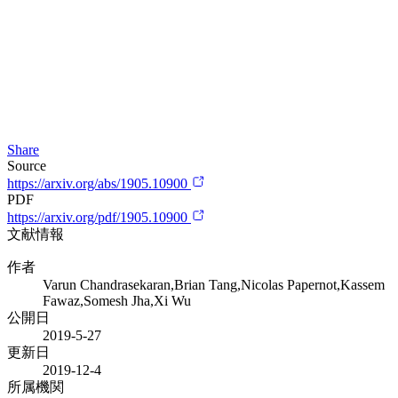
Share
Source
https://arxiv.org/abs/1905.10900
PDF
https://arxiv.org/pdf/1905.10900
文献情報
作者
Varun Chandrasekaran,Brian Tang,Nicolas Papernot,Kassem
Fawaz,Somesh Jha,Xi Wu
公開日
2019-5-27
更新日
2019-12-4
所属機関