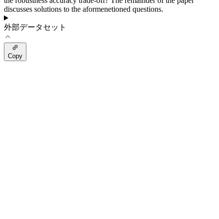
the robustness accuracy trade-off? The remainder of the paper
discusses solutions to the aformenetioned questions.
外部データセット
Copy