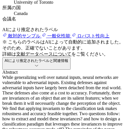
University of Toronto
所属の国
Canada
会議名
AIにより推定されたラベル
敵対的サンプル
一般化性能
ロバスト性向上
※ こちらのラベルはAIによって自動的に追加されました。
そのため、正確でないことがあります。
詳細は
文献データベースについて
をご覧ください。
AIにより推定されたラベルと関連情報
Abstract
While generalizing well over natural inputs, neural networks are
vulnerable to adversarial inputs. Existing defenses against
adversarial inputs have largely been detached from the real world.
These defenses also come at a cost to accuracy. Fortunately, there
are invariances of an object that are its salient features; when we
break them it will necessarily change the perception of the object.
We find that applying invariants to the classification task makes
robustness and accuracy feasible together. Two questions follow:
how to extract and model these invariances? and how to design a
classification paradigm that leverages these invariances to improve