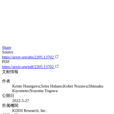
Share
Source
https://arxiv.org/abs/2205.13702
PDF
https://arxiv.org/pdf/2205.13702
文献情報
作者
Kento Hasegawa;Seira Hidano;Kohei Nozawa;Shinsaku
Kiyomoto;Nozomu Togawa
公開日
2022-5-27
所属機関
KDDI Research, Inc.