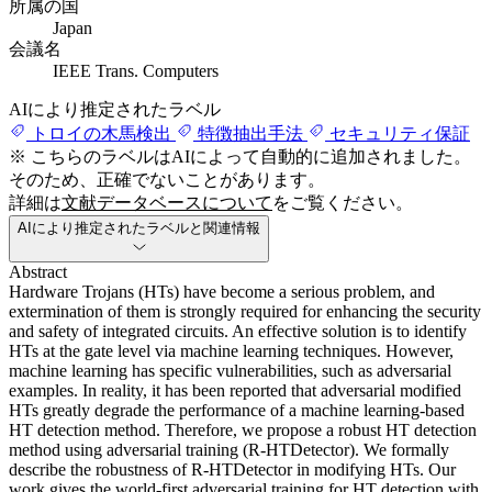
所属の国
Japan
会議名
IEEE Trans. Computers
AIにより推定されたラベル
トロイの木馬検出
特徴抽出手法
セキュリティ保証
※ こちらのラベルはAIによって自動的に追加されました。
そのため、正確でないことがあります。
詳細は
文献データベースについて
をご覧ください。
AIにより推定されたラベルと関連情報
Abstract
Hardware Trojans (HTs) have become a serious problem, and
extermination of them is strongly required for enhancing the security
and safety of integrated circuits. An effective solution is to identify
HTs at the gate level via machine learning techniques. However,
machine learning has specific vulnerabilities, such as adversarial
examples. In reality, it has been reported that adversarial modified
HTs greatly degrade the performance of a machine learning-based
HT detection method. Therefore, we propose a robust HT detection
method using adversarial training (R-HTDetector). We formally
describe the robustness of R-HTDetector in modifying HTs. Our
work gives the world-first adversarial training for HT detection with