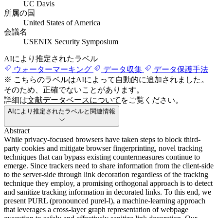
UC Davis
所属の国
United States of America
会議名
USENIX Security Symposium
AIにより推定されたラベル
ウォーターマーキング
データ収集
データ保護手法
※ こちらのラベルはAIによって自動的に追加されました。
そのため、正確でないことがあります。
詳細は
文献データベースについて
をご覧ください。
AIにより推定されたラベルと関連情報
Abstract
While privacy-focused browsers have taken steps to block third-
party cookies and mitigate browser fingerprinting, novel tracking
techniques that can bypass existing countermeasures continue to
emerge. Since trackers need to share information from the client-side
to the server-side through link decoration regardless of the tracking
technique they employ, a promising orthogonal approach is to detect
and sanitize tracking information in decorated links. To this end, we
present PURL (pronounced purel-l), a machine-learning approach
that leverages a cross-layer graph representation of webpage