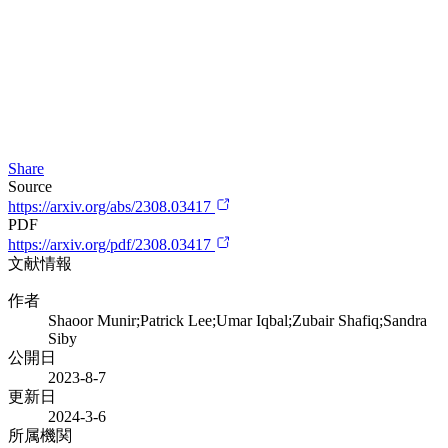
Share
Source
https://arxiv.org/abs/2308.03417
PDF
https://arxiv.org/pdf/2308.03417
文献情報
作者
Shaoor Munir;Patrick Lee;Umar Iqbal;Zubair Shafiq;Sandra
Siby
公開日
2023-8-7
更新日
2024-3-6
所属機関