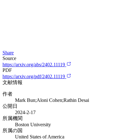
Share
Source
https://arxiv.org/abs/2402.11119
PDF
https://arxiv.org/pdf/2402.11119
文献情報
作者
Mark Bun;Aloni Cohen;Rathin Desai
公開日
2024-2-17
所属機関
Boston University
所属の国
United States of America