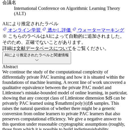
会議名
International Conference on Algorithmic Learning Theory
(ALT)
AIにより推定されたラベル
オンライン学習
透かし評価
ウォーターマーキング
※ こちらのラベルはAIによって自動的に追加されました。
そのため、正確でないことがあります。
詳細は
文献データベースについて
をご覧ください。
AIにより推定されたラベルと関連情報
Abstract
We continue the study of the computational complexity of
differentially private PAC learning and how it is situated within the
foundations of machine learning. A recent line of work uncovered a
qualitative equivalence between the private PAC model and
Littlestone's mistake-bounded model of online learning, in particular,
showing that any concept class of Littlestone dimension $d$ can be
privately PAC learned using $\mathrm{poly}(d)$ samples. This
raises the natural question of whether there might be a generic
conversion from online learners to private PAC learners that also
preserves computational efficiency. We give a negative answer to
this question under reasonable cryptographic assumptions (roughly,
those from which it is possible to build indistinguishability