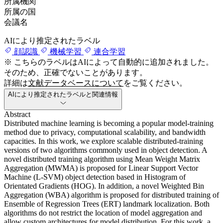
所属機関
所属の国
会議名
AIにより推定されたラベル
顔認識
機械学習
連合学習
※ こちらのラベルはAIによって自動的に追加されました。
そのため、正確でないことがあります。
詳細は
文献データベースについて
をご覧ください。
AIにより推定されたラベルと関連情報
Abstract
Distributed machine learning is becoming a popular model-training
method due to privacy, computational scalability, and bandwidth
capacities. In this work, we explore scalable distributed-training
versions of two algorithms commonly used in object detection. A
novel distributed training algorithm using Mean Weight Matrix
Aggregation (MWMA) is proposed for Linear Support Vector
Machine (L-SVM) object detection based in Histogram of
Orientated Gradients (HOG). In addition, a novel Weighted Bin
Aggregation (WBA) algorithm is proposed for distributed training of
Ensemble of Regression Trees (ERT) landmark localization. Both
algorithms do not restrict the location of model aggregation and
allow custom architectures for model distribution. For this work, a