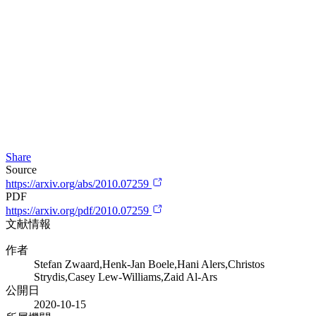
Share
Source
https://arxiv.org/abs/2010.07259
PDF
https://arxiv.org/pdf/2010.07259
文献情報
作者
Stefan Zwaard,Henk-Jan Boele,Hani Alers,Christos
Strydis,Casey Lew-Williams,Zaid Al-Ars
公開日
2020-10-15