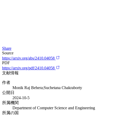
Share
Source
https://arxiv.org/abs/2410.04058
PDF
https://arxiv.org/pdf/2410.04058
文献情報
作者
Monik Raj Behera;Suchetana Chakraborty
公開日
2024-10-5
所属機関
Department of Computer Science and Engineering
所属の国