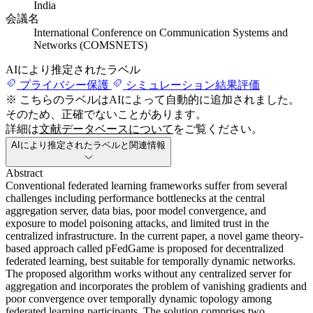
India
会議名
International Conference on Communication Systems and
Networks (COMSNETS)
AIにより推定されたラベル
プライバシー保護
シミュレーション結果評価
※ こちらのラベルはAIによって自動的に追加されました。
そのため、正確でないことがあります。
詳細は
文献データベースについて
をご覧ください。
AIにより推定されたラベルと関連情報
Abstract
Conventional federated learning frameworks suffer from several
challenges including performance bottlenecks at the central
aggregation server, data bias, poor model convergence, and
exposure to model poisoning attacks, and limited trust in the
centralized infrastructure. In the current paper, a novel game theory-
based approach called pFedGame is proposed for decentralized
federated learning, best suitable for temporally dynamic networks.
The proposed algorithm works without any centralized server for
aggregation and incorporates the problem of vanishing gradients and
poor convergence over temporally dynamic topology among
federated learning participants. The solution comprises two