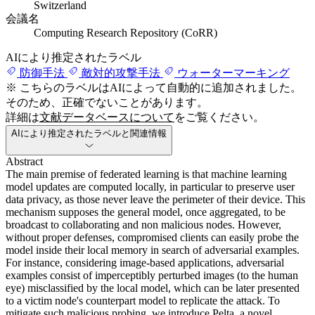
Switzerland
会議名
Computing Research Repository (CoRR)
AIにより推定されたラベル
防御手法
敵対的攻撃手法
ウォーターマーキング
※ こちらのラベルはAIによって自動的に追加されました。
そのため、正確でないことがあります。
詳細は
文献データベースについて
をご覧ください。
AIにより推定されたラベルと関連情報
Abstract
The main premise of federated learning is that machine learning
model updates are computed locally, in particular to preserve user
data privacy, as those never leave the perimeter of their device. This
mechanism supposes the general model, once aggregated, to be
broadcast to collaborating and non malicious nodes. However,
without proper defenses, compromised clients can easily probe the
model inside their local memory in search of adversarial examples.
For instance, considering image-based applications, adversarial
examples consist of imperceptibly perturbed images (to the human
eye) misclassified by the local model, which can be later presented
to a victim node's counterpart model to replicate the attack. To
mitigate such malicious probing, we introduce Pelta, a novel