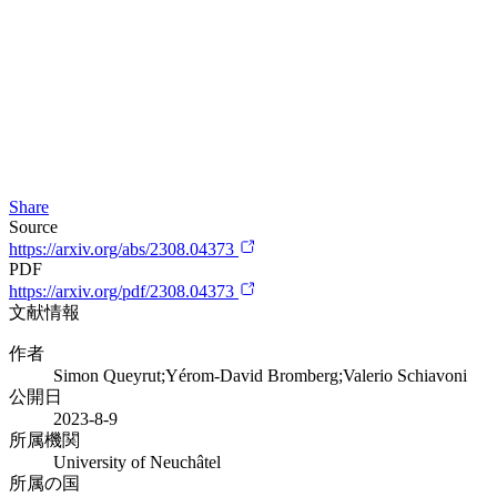
Share
Source
https://arxiv.org/abs/2308.04373
PDF
https://arxiv.org/pdf/2308.04373
文献情報
作者
Simon Queyrut;Yérom-David Bromberg;Valerio Schiavoni
公開日
2023-8-9
所属機関
University of Neuchâtel
所属の国