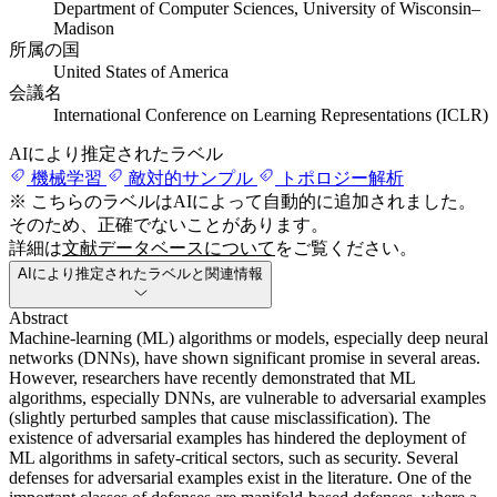
Department of Computer Sciences, University of Wisconsin–
Madison
所属の国
United States of America
会議名
International Conference on Learning Representations (ICLR)
AIにより推定されたラベル
機械学習
敵対的サンプル
トポロジー解析
※ こちらのラベルはAIによって自動的に追加されました。
そのため、正確でないことがあります。
詳細は
文献データベースについて
をご覧ください。
AIにより推定されたラベルと関連情報
Abstract
Machine-learning (ML) algorithms or models, especially deep neural
networks (DNNs), have shown significant promise in several areas.
However, researchers have recently demonstrated that ML
algorithms, especially DNNs, are vulnerable to adversarial examples
(slightly perturbed samples that cause misclassification). The
existence of adversarial examples has hindered the deployment of
ML algorithms in safety-critical sectors, such as security. Several
defenses for adversarial examples exist in the literature. One of the