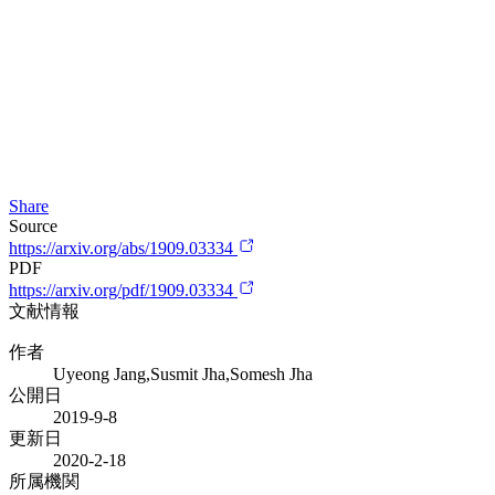
Share
Source
https://arxiv.org/abs/1909.03334
PDF
https://arxiv.org/pdf/1909.03334
文献情報
作者
Uyeong Jang,Susmit Jha,Somesh Jha
公開日
2019-9-8
更新日
2020-2-18
所属機関