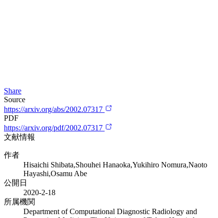
Share
Source
https://arxiv.org/abs/2002.07317
PDF
https://arxiv.org/pdf/2002.07317
文献情報
作者
Hisaichi Shibata,Shouhei Hanaoka,Yukihiro Nomura,Naoto
Hayashi,Osamu Abe
公開日
2020-2-18
所属機関
Department of Computational Diagnostic Radiology and