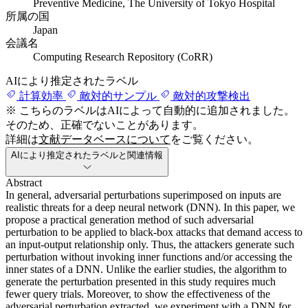
Preventive Medicine, The University of Tokyo Hospital
所属の国
Japan
会議名
Computing Research Repository (CoRR)
AIにより推定されたラベル
計算効率
敵対的サンプル
敵対的攻撃検出
※ こちらのラベルはAIによって自動的に追加されました。
そのため、正確でないことがあります。
詳細は
文献データベースについて
をご覧ください。
AIにより推定されたラベルと関連情報
Abstract
In general, adversarial perturbations superimposed on inputs are
realistic threats for a deep neural network (DNN). In this paper, we
propose a practical generation method of such adversarial
perturbation to be applied to black-box attacks that demand access to
an input-output relationship only. Thus, the attackers generate such
perturbation without invoking inner functions and/or accessing the
inner states of a DNN. Unlike the earlier studies, the algorithm to
generate the perturbation presented in this study requires much
fewer query trials. Moreover, to show the effectiveness of the
adversarial perturbation extracted, we experiment with a DNN for