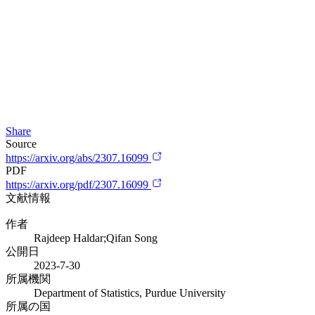
Share
Source
https://arxiv.org/abs/2307.16099
PDF
https://arxiv.org/pdf/2307.16099
文献情報
作者
Rajdeep Haldar;Qifan Song
公開日
2023-7-30
所属機関
Department of Statistics, Purdue University
所属の国