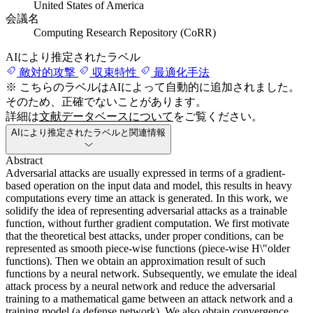
United States of America
会議名
Computing Research Repository (CoRR)
AIにより推定されたラベル
敵対的攻撃
収束特性
最適化手法
※ こちらのラベルはAIによって自動的に追加されました。
そのため、正確でないことがあります。
詳細は
文献データベースについて
をご覧ください。
AIにより推定されたラベルと関連情報
Abstract
Adversarial attacks are usually expressed in terms of a gradient-
based operation on the input data and model, this results in heavy
computations every time an attack is generated. In this work, we
solidify the idea of representing adversarial attacks as a trainable
function, without further gradient computation. We first motivate
that the theoretical best attacks, under proper conditions, can be
represented as smooth piece-wise functions (piece-wise H\"older
functions). Then we obtain an approximation result of such
functions by a neural network. Subsequently, we emulate the ideal
attack process by a neural network and reduce the adversarial
training to a mathematical game between an attack network and a
training model (a defense network). We also obtain convergence