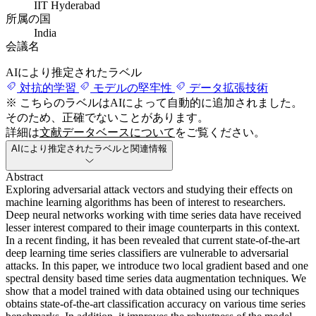
IIT Hyderabad
所属の国
India
会議名
AIにより推定されたラベル
対抗的学習
モデルの堅牢性
データ拡張技術
※ こちらのラベルはAIによって自動的に追加されました。
そのため、正確でないことがあります。
詳細は
文献データベースについて
をご覧ください。
AIにより推定されたラベルと関連情報
Abstract
Exploring adversarial attack vectors and studying their effects on
machine learning algorithms has been of interest to researchers.
Deep neural networks working with time series data have received
lesser interest compared to their image counterparts in this context.
In a recent finding, it has been revealed that current state-of-the-art
deep learning time series classifiers are vulnerable to adversarial
attacks. In this paper, we introduce two local gradient based and one
spectral density based time series data augmentation techniques. We
show that a model trained with data obtained using our techniques
obtains state-of-the-art classification accuracy on various time series