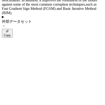
benchmarks. In addition, it improves the robustness of the model
against some of the most common corruption techniques,such as
Fast Gradient Sign Method (FGSM) and Basic Iterative Method
(BIM).
外部データセット
Copy