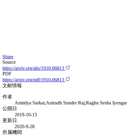
Share
Source
https://arxiv.org/abs/1910.06813
PDF
https://arxiv.org/pdf/1910.06813
文献情報
作者
Anindya Sarkar,Anirudh Sunder Raj,Raghu Sesha Iyengar
公開日
2019-10-15
更新日
2020-9-28
所属機関