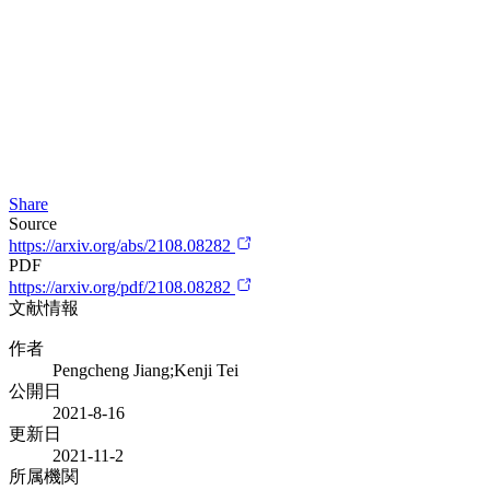
Share
Source
https://arxiv.org/abs/2108.08282
PDF
https://arxiv.org/pdf/2108.08282
文献情報
作者
Pengcheng Jiang;Kenji Tei
公開日
2021-8-16
更新日
2021-11-2
所属機関