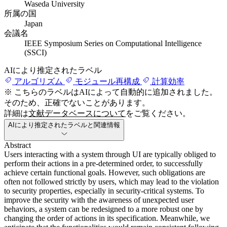
Waseda University
所属の国
Japan
会議名
IEEE Symposium Series on Computational Intelligence
(SSCI)
AIにより推定されたラベル
アルゴリズム
モジュール再構成
計算効率
※ こちらのラベルはAIによって自動的に追加されました。
そのため、正確でないことがあります。
詳細は
文献データベースについて
をご覧ください。
AIにより推定されたラベルと関連情報
Abstract
Users interacting with a system through UI are typically obliged to
perform their actions in a pre-determined order, to successfully
achieve certain functional goals. However, such obligations are
often not followed strictly by users, which may lead to the violation
to security properties, especially in security-critical systems. To
improve the security with the awareness of unexpected user
behaviors, a system can be redesigned to a more robust one by
changing the order of actions in its specification. Meanwhile, we