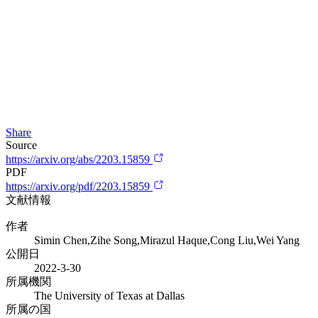
Share
Source
https://arxiv.org/abs/2203.15859
PDF
https://arxiv.org/pdf/2203.15859
文献情報
作者
Simin Chen,Zihe Song,Mirazul Haque,Cong Liu,Wei Yang
公開日
2022-3-30
所属機関
The University of Texas at Dallas
所属の国