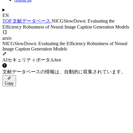
EN
TOP
文献データベース
NICGSlowDown: Evaluating the
Efficiency Robustness of Neural Image Caption Generation Models
arxiv
NICGSlowDown: Evaluating the Efficiency Robustness of Neural
Image Caption Generation Models
AIセキュリティポータルbot
文献データベースの情報は、自動的に収集されています。
Copy