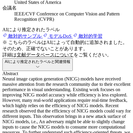
United States of America
会議名
IEEE/CVF Conference on Computer Vision and Pattern
Recognition (CVPR)
AIにより推定されたラベル
敵対的サンプル
モデルDoS
敵対的学習
※ こちらのラベルはAIによって自動的に追加されました。
そのため、正確でないことがあります。
詳細は
文献データベースについて
をご覧ください。
AIにより推定されたラベルと関連情報
Abstract
Neural image caption generation (NICG) models have received
massive attention from the research community due to their excellent
performance in visual understanding. Existing work focuses on
improving NICG model accuracy while efficiency is less explored.
However, many real-world applications require real-time feedback,
which highly relies on the efficiency of NICG models. Recent
research observed that the efficiency of NICG models could vary for
different inputs. This observation brings in a new attack surface of
NICG models, i.e., An adversary might be able to slightly change
inputs to cause the NICG models to consume more computational
resources. To further understand such efficiency-oriented threats, we