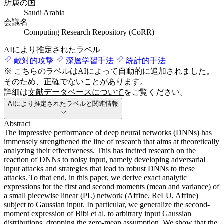
所属の国
Saudi Arabia
会議名
Computing Research Repository (CoRR)
AIにより推定されたラベル
敵対的攻撃
深層学習手法
統計的手法
※ こちらのラベルはAIによって自動的に追加されました。
そのため、正確でないことがあります。
詳細は
文献データベースについて
をご覧ください。
AIにより推定されたラベルと関連情報
Abstract
The impressive performance of deep neural networks (DNNs) has
immensely strengthened the line of research that aims at theoretically
analyzing their effectiveness. This has incited research on the
reaction of DNNs to noisy input, namely developing adversarial
input attacks and strategies that lead to robust DNNs to these
attacks. To that end, in this paper, we derive exact analytic
expressions for the first and second moments (mean and variance) of
a small piecewise linear (PL) network (Affine, ReLU, Affine)
subject to Gaussian input. In particular, we generalize the second-
moment expression of Bibi et al. to arbitrary input Gaussian
distributions, dropping the zero-mean assumption. We show that the