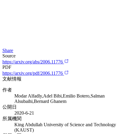
Share
Source
https://arxiv.org/abs/2006.11776
PDF
https://arxiv.org/pdf/2006.11776
文献情報
作者
Modar Alfadly,Adel Bibi,Emilio Botero,Salman
Alsubaihi,Bernard Ghanem
公開日
2020-6-21
所属機関
King Abdullah University of Science and Technology
(KAUST)