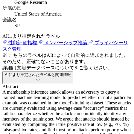
Google Research
所属の国
United States of America
会議名
SP
AIにより推定されたラベル
性能評価指標
メンバーシップ推論
プライバシーリ
スク管理
※ こちらのラベルはAIによって自動的に追加されました。
そのため、正確でないことがあります。
詳細は
文献データベースについて
をご覧ください。
AIにより推定されたラベルと関連情報
Abstract
A membership inference attack allows an adversary to query a
trained machine learning model to predict whether or not a particular
example was contained in the model's training dataset. These attacks
are currently evaluated using average-case "accuracy" metrics that
fail to characterize whether the attack can confidently identify any
members of the training set. We argue that attacks should instead be
evaluated by computing their true-positive rate at low (e.g., <0.1%)
false-positive rates, and find most prior attacks perform poorly when