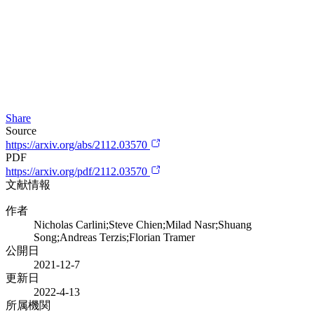
Share
Source
https://arxiv.org/abs/2112.03570
PDF
https://arxiv.org/pdf/2112.03570
文献情報
作者
Nicholas Carlini;Steve Chien;Milad Nasr;Shuang
Song;Andreas Terzis;Florian Tramer
公開日
2021-12-7
更新日
2022-4-13
所属機関