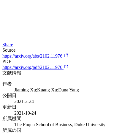
Share
Source
https://arxiv.org/abs/2102.11976
PDF
https://arxiv.org/pdf/2102.11976
文献情報
作者
Jiaming Xu;Kuang Xu;Dana Yang
公開日
2021-2-24
更新日
2021-10-24
所属機関
The Fuqua School of Business, Duke University
所属の国