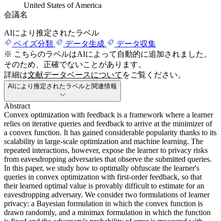
United States of America
会議名
AIにより推定されたラベル
ベイズ分類
データ生成
データ収集
※ こちらのラベルはAIによって自動的に追加されました。
そのため、正確でないことがあります。
詳細は
文献データベースについて
をご覧ください。
AIにより推定されたラベルと関連情報
Abstract
Convex optimization with feedback is a framework where a learner
relies on iterative queries and feedback to arrive at the minimizer of
a convex function. It has gained considerable popularity thanks to its
scalability in large-scale optimization and machine learning. The
repeated interactions, however, expose the learner to privacy risks
from eavesdropping adversaries that observe the submitted queries.
In this paper, we study how to optimally obfuscate the learner's
queries in convex optimization with first-order feedback, so that
their learned optimal value is provably difficult to estimate for an
eavesdropping adversary. We consider two formulations of learner
privacy: a Bayesian formulation in which the convex function is
drawn randomly, and a minimax formulation in which the function