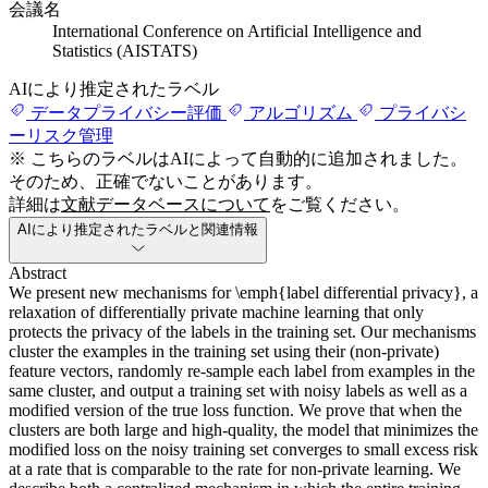
会議名
International Conference on Artificial Intelligence and
Statistics (AISTATS)
AIにより推定されたラベル
データプライバシー評価
アルゴリズム
プライバシ
ーリスク管理
※ こちらのラベルはAIによって自動的に追加されました。
そのため、正確でないことがあります。
詳細は
文献データベースについて
をご覧ください。
AIにより推定されたラベルと関連情報
Abstract
We present new mechanisms for \emph{label differential privacy}, a
relaxation of differentially private machine learning that only
protects the privacy of the labels in the training set. Our mechanisms
cluster the examples in the training set using their (non-private)
feature vectors, randomly re-sample each label from examples in the
same cluster, and output a training set with noisy labels as well as a
modified version of the true loss function. We prove that when the
clusters are both large and high-quality, the model that minimizes the
modified loss on the noisy training set converges to small excess risk
at a rate that is comparable to the rate for non-private learning. We