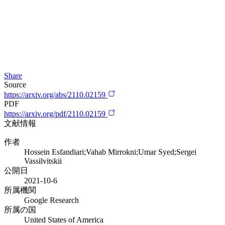
Share
Source
https://arxiv.org/abs/2110.02159
PDF
https://arxiv.org/pdf/2110.02159
文献情報
作者
Hossein Esfandiari;Vahab Mirrokni;Umar Syed;Sergei
Vassilvitskii
公開日
2021-10-6
所属機関
Google Research
所属の国
United States of America