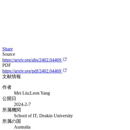
Share
Source
https://arxiv.org/abs/2402.04469
PDF
https://arxiv.org/pdf/2402.04469
文献情報
作者
Mei Liu;Leon Yang
公開日
2024-2-7
所属機関
School of IT, Deakin University
所属の国
Australia