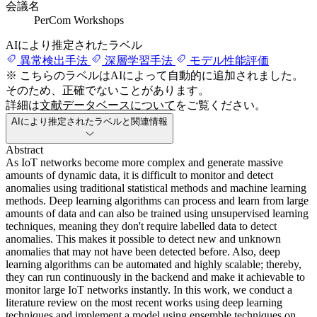
会議名
PerCom Workshops
AIにより推定されたラベル
異常検出手法
深層学習手法
モデル性能評価
※ こちらのラベルはAIによって自動的に追加されました。
そのため、正確でないことがあります。
詳細は
文献データベースについて
をご覧ください。
AIにより推定されたラベルと関連情報
Abstract
As IoT networks become more complex and generate massive
amounts of dynamic data, it is difficult to monitor and detect
anomalies using traditional statistical methods and machine learning
methods. Deep learning algorithms can process and learn from large
amounts of data and can also be trained using unsupervised learning
techniques, meaning they don't require labelled data to detect
anomalies. This makes it possible to detect new and unknown
anomalies that may not have been detected before. Also, deep
learning algorithms can be automated and highly scalable; thereby,
they can run continuously in the backend and make it achievable to
monitor large IoT networks instantly. In this work, we conduct a
literature review on the most recent works using deep learning
techniques and implement a model using ensemble techniques on