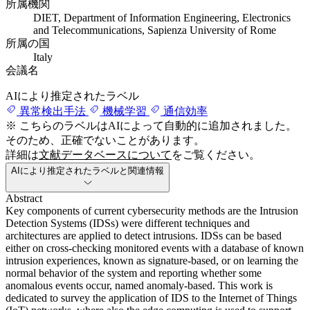
所属機関
DIET, Department of Information Engineering, Electronics
and Telecommunications, Sapienza University of Rome
所属の国
Italy
会議名
AIにより推定されたラベル
異常検出手法
機械学習
通信効率
※ こちらのラベルはAIによって自動的に追加されました。
そのため、正確でないことがあります。
詳細は
文献データベースについて
をご覧ください。
AIにより推定されたラベルと関連情報
Abstract
Key components of current cybersecurity methods are the Intrusion
Detection Systems (IDSs) were different techniques and
architectures are applied to detect intrusions. IDSs can be based
either on cross-checking monitored events with a database of known
intrusion experiences, known as signature-based, or on learning the
normal behavior of the system and reporting whether some
anomalous events occur, named anomaly-based. This work is
dedicated to survey the application of IDS to the Internet of Things