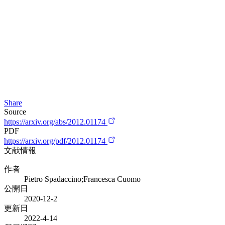
Share
Source
https://arxiv.org/abs/2012.01174
PDF
https://arxiv.org/pdf/2012.01174
文献情報
作者
Pietro Spadaccino;Francesca Cuomo
公開日
2020-12-2
更新日
2022-4-14