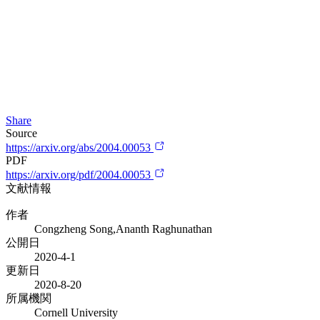
Share
Source
https://arxiv.org/abs/2004.00053
PDF
https://arxiv.org/pdf/2004.00053
文献情報
作者
Congzheng Song,Ananth Raghunathan
公開日
2020-4-1
更新日
2020-8-20
所属機関
Cornell University