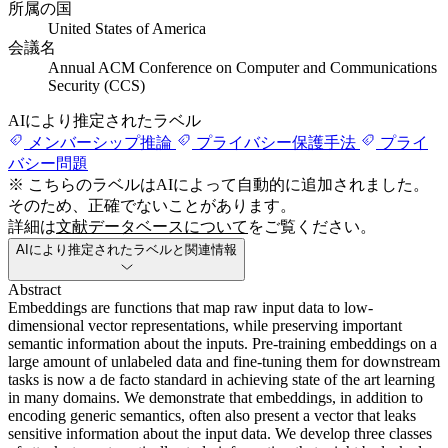
所属の国
United States of America
会議名
Annual ACM Conference on Computer and Communications
Security (CCS)
AIにより推定されたラベル
メンバーシップ推論
プライバシー保護手法
プライ
バシー問題
※ こちらのラベルはAIによって自動的に追加されました。
そのため、正確でないことがあります。
詳細は
文献データベースについて
をご覧ください。
AIにより推定されたラベルと関連情報
Abstract
Embeddings are functions that map raw input data to low-
dimensional vector representations, while preserving important
semantic information about the inputs. Pre-training embeddings on a
large amount of unlabeled data and fine-tuning them for downstream
tasks is now a de facto standard in achieving state of the art learning
in many domains. We demonstrate that embeddings, in addition to
encoding generic semantics, often also present a vector that leaks
sensitive information about the input data. We develop three classes