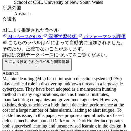
School of CSE, University of New South Wales
所属の国
Australia
会議名
AIにより推定されたラベル
MLベースのIDS
深層学習技術
パフォーマンス評価
※ こちらのラベルはAIによって自動的に追加されました。
そのため、正確でないことがあります。
詳細は
文献データベースについて
をご覧ください。
AIにより推定されたラベルと関連情報
Abstract
Machine learning (ML)-based intrusion detection systems (IDSs)
play a critical role in discovering unknown threats in a large-scale
cyberspace. They have been adopted as a mainstream hunting
method in many organizations, such as financial institutes,
manufacturing companies and government agencies. However,
existing designs achieve a high threat detection performance at the
cost of a large number of false alarms, leading to alert fatigue. To
tackle this issue, in this paper, we propose a neural-network-based
defense mechanism named DarkHunter. DarkHunter incorporates
both supervised learning and unsupervised learning in the design. It