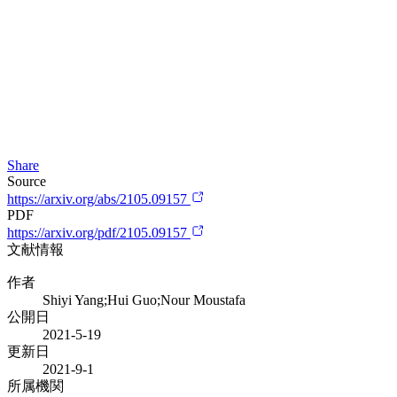
Share
Source
https://arxiv.org/abs/2105.09157
PDF
https://arxiv.org/pdf/2105.09157
文献情報
作者
Shiyi Yang;Hui Guo;Nour Moustafa
公開日
2021-5-19
更新日
2021-9-1
所属機関