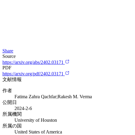
Share
Source
https://arxiv.org/abs/2402.03171
PDF
https://arxiv.org/pdf/2402.03171
文献情報
作者
Fatima Zahra Qachfar;Rakesh M. Verma
公開日
2024-2-6
所属機関
University of Houston
所属の国
United States of America