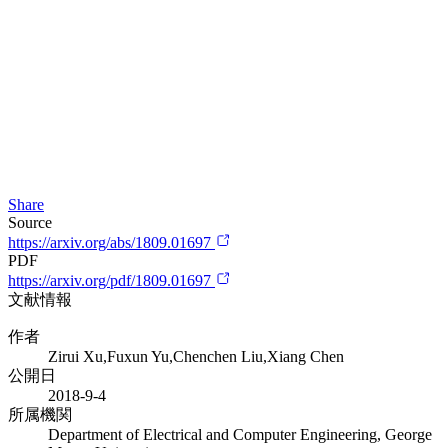
Share
Source
https://arxiv.org/abs/1809.01697
PDF
https://arxiv.org/pdf/1809.01697
文献情報
作者
Zirui Xu,Fuxun Yu,Chenchen Liu,Xiang Chen
公開日
2018-9-4
所属機関
Department of Electrical and Computer Engineering, George