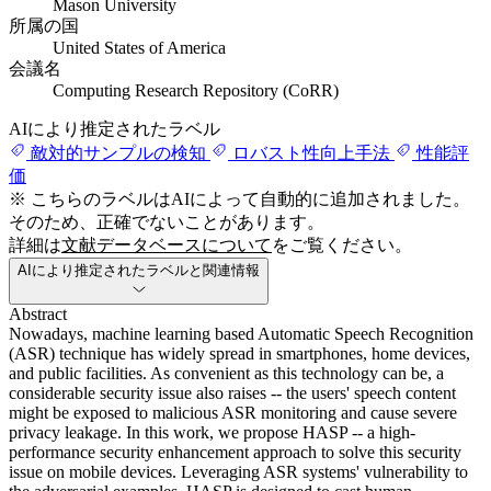
Mason University
所属の国
United States of America
会議名
Computing Research Repository (CoRR)
AIにより推定されたラベル
敵対的サンプルの検知
ロバスト性向上手法
性能評
価
※ こちらのラベルはAIによって自動的に追加されました。
そのため、正確でないことがあります。
詳細は
文献データベースについて
をご覧ください。
AIにより推定されたラベルと関連情報
Abstract
Nowadays, machine learning based Automatic Speech Recognition
(ASR) technique has widely spread in smartphones, home devices,
and public facilities. As convenient as this technology can be, a
considerable security issue also raises -- the users' speech content
might be exposed to malicious ASR monitoring and cause severe
privacy leakage. In this work, we propose HASP -- a high-
performance security enhancement approach to solve this security
issue on mobile devices. Leveraging ASR systems' vulnerability to