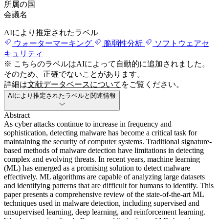
所属の国
会議名
AIにより推定されたラベル
ウォーターマーキング
脆弱性分析
ソフトウェアセ
キュリティ
※ こちらのラベルはAIによって自動的に追加されました。
そのため、正確でないことがあります。
詳細は
文献データベースについて
をご覧ください。
AIにより推定されたラベルと関連情報
Abstract
As cyber attacks continue to increase in frequency and
sophistication, detecting malware has become a critical task for
maintaining the security of computer systems. Traditional signature-
based methods of malware detection have limitations in detecting
complex and evolving threats. In recent years, machine learning
(ML) has emerged as a promising solution to detect malware
effectively. ML algorithms are capable of analyzing large datasets
and identifying patterns that are difficult for humans to identify. This
paper presents a comprehensive review of the state-of-the-art ML
techniques used in malware detection, including supervised and
unsupervised learning, deep learning, and reinforcement learning.