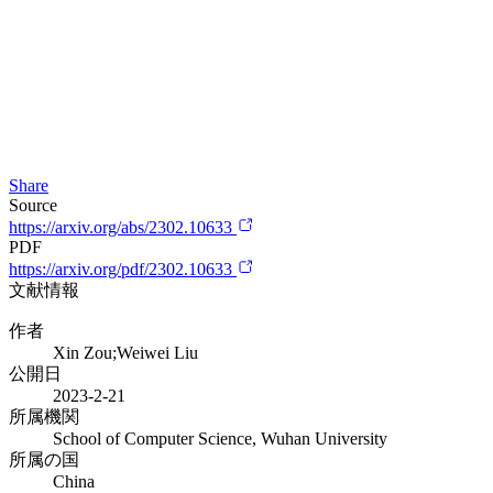
Share
Source
https://arxiv.org/abs/2302.10633
PDF
https://arxiv.org/pdf/2302.10633
文献情報
作者
Xin Zou;Weiwei Liu
公開日
2023-2-21
所属機関
School of Computer Science, Wuhan University
所属の国
China