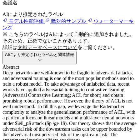
会議名
AIにより推定されたラベル
モデル性能評価
敵対的サンプル
ウォーターマーキ
ング
※ こちらのラベルはAIによって自動的に追加されました。
そのため、正確でないことがあります。
詳細は
文献データベースについて
をご覧ください。
AIにより推定されたラベルと関連情報
Abstract
Deep networks are well-known to be fragile to adversarial attacks,
and adversarial training is one of the most popular methods used to
train a robust model. To take advantage of unlabeled data, recent
works have applied adversarial training to contrastive learning
(Adversarial Contrastive Learning; ACL for short) and obtain
promising robust performance. However, the theory of ACL is not
well understood. To fill this gap, we leverage the Rademacher
complexity to analyze the generalization performance of ACL, with
a particular focus on linear models and multi-layer neural networks
under $\ell_p$ attack ($p \ge 1$). Our theory shows that the average
adversarial risk of the downstream tasks can be upper bounded by
the adversarial unsupervised risk of the upstream task. The