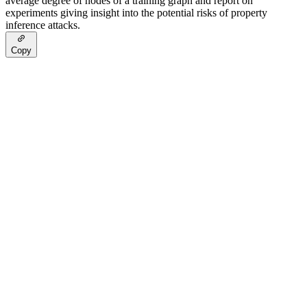
average degree of nodes of a training graph and report on
experiments giving insight into the potential risks of property
inference attacks.
Copy