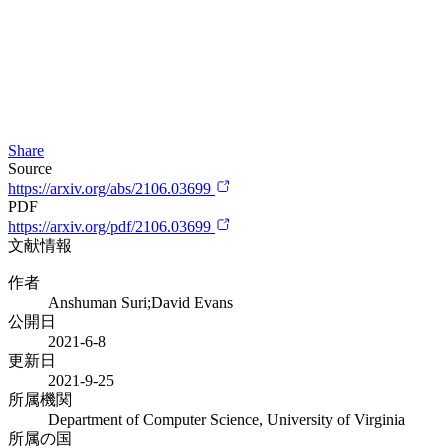
Share
Source
https://arxiv.org/abs/2106.03699
PDF
https://arxiv.org/pdf/2106.03699
文献情報
作者
Anshuman Suri;David Evans
公開日
2021-6-8
更新日
2021-9-25
所属機関
Department of Computer Science, University of Virginia
所属の国