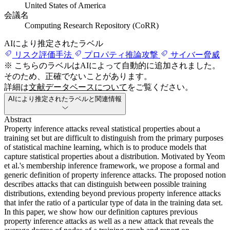
United States of America
会議名
Computing Research Repository (CoRR)
AIにより推定されたラベル
リスク評価手法
プロパティ推論攻撃
サイバー脅威
※ こちらのラベルはAIによって自動的に追加されました。
そのため、正確でないことがあります。
詳細は
文献データベースについて
をご覧ください。
AIにより推定されたラベルと関連情報
Abstract
Property inference attacks reveal statistical properties about a
training set but are difficult to distinguish from the primary purposes
of statistical machine learning, which is to produce models that
capture statistical properties about a distribution. Motivated by Yeom
et al.'s membership inference framework, we propose a formal and
generic definition of property inference attacks. The proposed notion
describes attacks that can distinguish between possible training
distributions, extending beyond previous property inference attacks
that infer the ratio of a particular type of data in the training data set.
In this paper, we show how our definition captures previous
property inference attacks as well as a new attack that reveals the