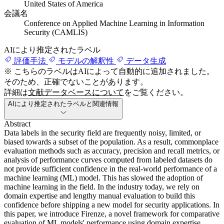
United States of America
会議名
Conference on Applied Machine Learning in Information
Security (CAMLIS)
AIにより推定されたラベル
評価手法
モデルの解釈性
データ生成
※ こちらのラベルはAIによって自動的に追加されました。
そのため、正確でないことがあります。
詳細は
文献データベースについて
をご覧ください。
AIにより推定されたラベルと関連情報
Abstract
Data labels in the security field are frequently noisy, limited, or
biased towards a subset of the population. As a result, commonplace
evaluation methods such as accuracy, precision and recall metrics, or
analysis of performance curves computed from labeled datasets do
not provide sufficient confidence in the real-world performance of a
machine learning (ML) model. This has slowed the adoption of
machine learning in the field. In the industry today, we rely on
domain expertise and lengthy manual evaluation to build this
confidence before shipping a new model for security applications. In
this paper, we introduce Firenze, a novel framework for comparative
evaluation of ML models' performance using domain expertise,