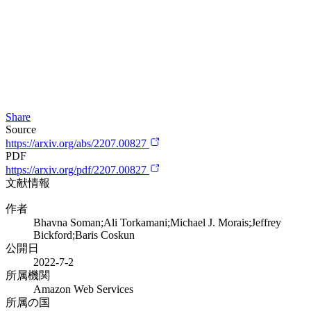
Share
Source
https://arxiv.org/abs/2207.00827
PDF
https://arxiv.org/pdf/2207.00827
文献情報
作者
Bhavna Soman;Ali Torkamani;Michael J. Morais;Jeffrey
Bickford;Baris Coskun
公開日
2022-7-2
所属機関
Amazon Web Services
所属の国