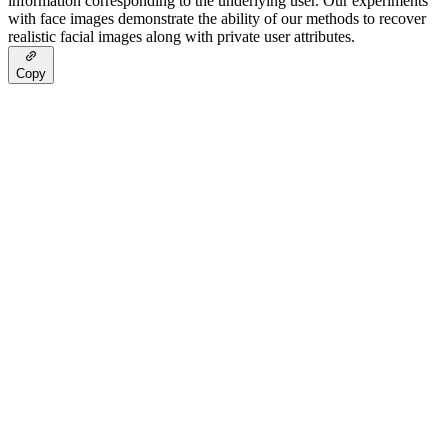
information corresponding to the underlying user. Our experiments
with face images demonstrate the ability of our methods to recover
realistic facial images along with private user attributes.
Copy