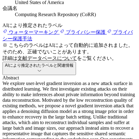
United States of America
会議名
Computing Research Repository (CoRR)
AIにより推定されたラベル
ウォーターマーキング
プライバシー保護
プライバ
シー保護手法
※ こちらのラベルはAIによって自動的に追加されました。
そのため、正確でないことがあります。
詳細は
文献データベースについて
をご覧ください。
AIにより推定されたラベルと関連情報
Abstract
We explore user-level gradient inversion as a new attack surface in
distributed learning. We first investigate existing attacks on their
ability to make inferences about private information beyond training
data reconstruction. Motivated by the low reconstruction quality of
existing methods, we propose a novel gradient inversion attack that
applies a denoising diffusion model as a strong image prior in order
to enhance recovery in the large batch setting. Unlike traditional
attacks, which aim to reconstruct individual samples and suffer at
large batch and image sizes, our approach instead aims to recover a
representative image that captures the sensitive shared semantic