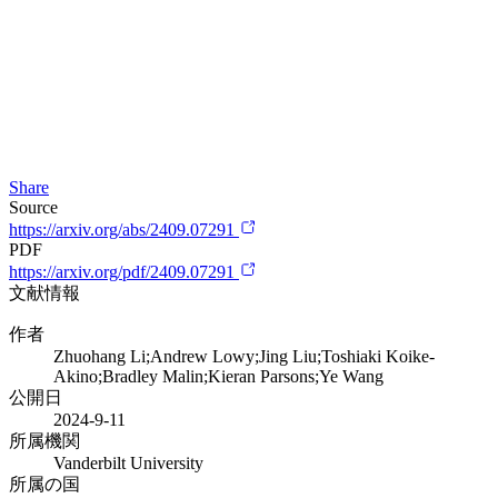
Share
Source
https://arxiv.org/abs/2409.07291
PDF
https://arxiv.org/pdf/2409.07291
文献情報
作者
Zhuohang Li;Andrew Lowy;Jing Liu;Toshiaki Koike-
Akino;Bradley Malin;Kieran Parsons;Ye Wang
公開日
2024-9-11
所属機関
Vanderbilt University
所属の国